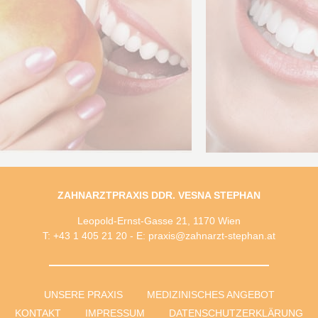
ZAHNARZTPRAXIS DDR. VESNA STEPHAN
Leopold-Ernst-Gasse 21, 1170 Wien
T: +43 1 405 21 20 - E: praxis@zahnarzt-stephan.at
UNSERE PRAXIS
MEDIZINISCHES ANGEBOT
KONTAKT
IMPRESSUM
DATENSCHUTZERKLÄRUNG